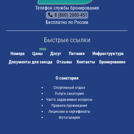
“Минеральные Воды”. Это — станция “Бештау”
(расположена в 6 км от центра Железноводска),
Телефон службы бронирования
электричка либо автобус №10, маршрутное такси
8 (800) 2000-451
№214, частный извозчик.
Бесплатно по России
Быстрые ссылки
Номера
Цены
Досуг
Питание
Инфраструктура
Документы для заезда
Отзывы
Контакты
Бронирование
О санатории
Спортивный отдых
Услуги санатория
Часто задаваемые вопросы
Правила проживания
Лицензии и сертификаты
Фотогалерея