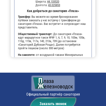
Широта:
44.133520
Долгота:
43.025853
Как добраться до санатория «Плаза»
Трансфер:
Вы можете во время бронирования
путёвки заказать у нас встречу с трансфером до
санатория «Плаза». Вас встретит и сопроводит наш
представитель.
Общественный транспорт:
До санатория «Плаза»
идут маршрутное такси №№ 1, 6, 7, 9, 10, 103м, 105в,
113д, 115в, 117а, 140, 213а, 739 (до остановки
«Санаторий Дубовая Роща»). Далее потребуется
пройти пешком (около 300 метров)
На самолете:
от воздушной гавани Минеральных
Вод нужно доехать на маршрутном такси до
железнодорожного вокзала города, взять билет до
станции “Бештау”. А по прибытию на нее в
Железноводск можно попасть двумя путями: на
электропоезде либо, наняв такси, которое довезет
вас до порога здравницы.
На личном транспорте:
до г. Железноводска, далее,
чтобы не заблудиться, можно воспользоваться
навигатором. По прибытии будет возможность
оставить автомобиль на парковке санатория.
Официальный партнёр санатория
Поездом:
путешествие в санаторий по ж/д
Заказать звонок
аналогично второй части пути от аэропорта