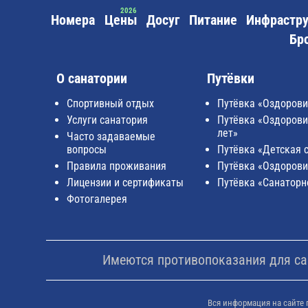
частный извозчик.
Номера
Цены
Досуг
Питание
Инфрастру
Бр
О санатории
Путёвки
Спортивный отдых
Путёвка «Оздорови
Услуги санатория
Путёвка «Оздоровит
лет»
Часто задаваемые
вопросы
Путёвка «Детская 
Правила проживания
Путёвка «Оздорови
Лицензии и сертификаты
Путёвка «Санаторн
Фотогалерея
Имеются противопоказания для сан
Вся информация на сайте 