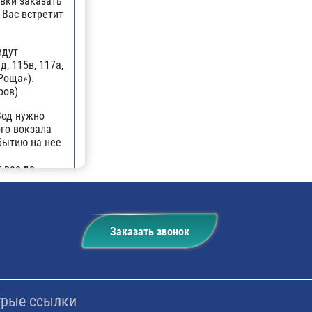
вки заказать
 Вас встретит
идут
д, 115в, 117а,
Роща»).
ров)
Вод нужно
го вокзала
ибытию на нее
 вас до
е, чтобы не
. По
Заказать звонок
ь на
ично второй
 — станция
одска),
рые ссылки
№214,