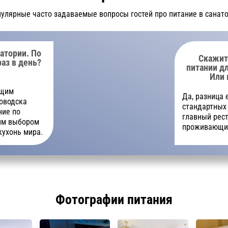
пулярные часто задаваемые вопросы гостей про питание в санато
атории. По
Скажите
аз в день?
питании д
Или 
ющим
Да, разница 
оводска
стандартных 
ние по
главный рест
шим выбором
проживающих
кухонь мира.
Фотографии питания