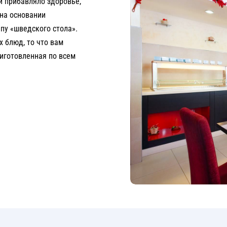
и прибавляло здоровье,
на основании
пу «шведского стола».
х блюд, то что вам
риготовленная по всем