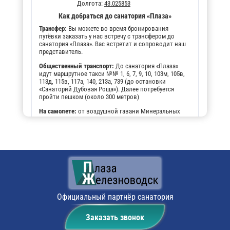
Долгота:
43.025853
Как добраться до санатория «Плаза»
Трансфер:
Вы можете во время бронирования
путёвки заказать у нас встречу с трансфером до
санатория «Плаза». Вас встретит и сопроводит наш
представитель.
Общественный транспорт:
До санатория «Плаза»
идут маршрутное такси №№ 1, 6, 7, 9, 10, 103м, 105в,
113д, 115в, 117а, 140, 213а, 739 (до остановки
«Санаторий Дубовая Роща»). Далее потребуется
пройти пешком (около 300 метров)
На самолете:
от воздушной гавани Минеральных
Вод нужно доехать на маршрутном такси до
железнодорожного вокзала города, взять билет до
станции “Бештау”. А по прибытию на нее в
Железноводск можно попасть двумя путями: на
электропоезде либо, наняв такси, которое довезет
вас до порога здравницы.
На личном транспорте:
до г. Железноводска, далее,
чтобы не заблудиться, можно воспользоваться
навигатором. По прибытии будет возможность
оставить автомобиль на парковке санатория.
Официальный партнёр санатория
Поездом:
путешествие в санаторий по ж/д
Заказать звонок
аналогично второй части пути от аэропорта
“Минеральные Воды”. Это — станция “Бештау”